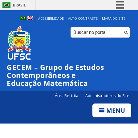
BRASIL
Simplifique!
ACESSIBILIDADE
ALTO CONTRASTE
MAPA DO SITE
Comunica BR
Participe
Acesso à informação
Legislação
GECEM – Grupo de Estudos
Canais
Contemporâneos e
Educação Matemática
Área Restrita
Administradores do Site
MENU