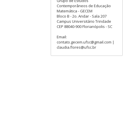
Grupo de Estudos
Contemporâneos de Educação
Matemática - GECEM
Bloco B - 2o. Andar - Sala 207
Campus Universitário Trindade
CEP 88040-900 Florianópolis - SC
Email:
contato.gecem.ufsc@gmail.com |
claudia.flores@ufsc.br