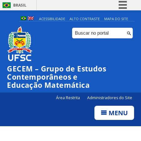
BRASIL
Simplifique!
ACESSIBILIDADE
ALTO CONTRASTE
MAPA DO SITE
Comunica BR
Participe
Acesso à informação
Legislação
GECEM – Grupo de Estudos
Canais
Contemporâneos e
Educação Matemática
Área Restrita
Administradores do Site
MENU