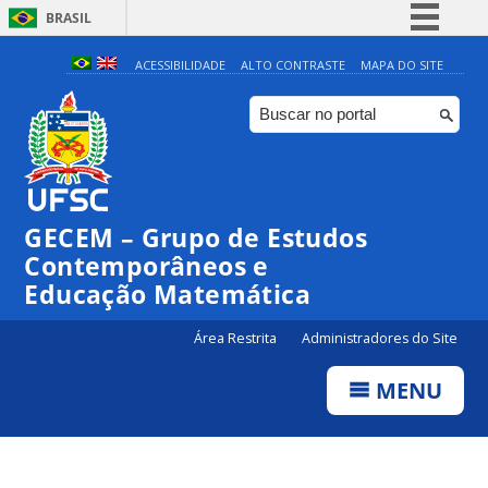
BRASIL
Simplifique!
ACESSIBILIDADE
ALTO CONTRASTE
MAPA DO SITE
Comunica BR
Participe
Acesso à informação
Legislação
GECEM – Grupo de Estudos
Canais
Contemporâneos e
Educação Matemática
Área Restrita
Administradores do Site
MENU