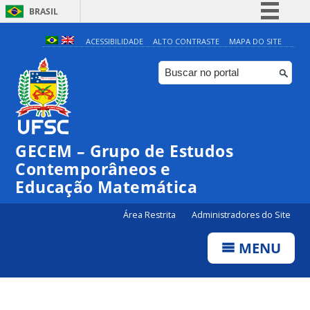
BRASIL
Simplifique!
ACESSIBILIDADE
ALTO CONTRASTE
MAPA DO SITE
Comunica BR
Participe
Acesso à informação
Legislação
GECEM – Grupo de Estudos
Canais
Contemporâneos e
Educação Matemática
Área Restrita
Administradores do Site
MENU