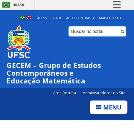
BRASIL
Simplifique!
ACESSIBILIDADE
ALTO CONTRASTE
MAPA DO SITE
Comunica BR
Participe
Acesso à informação
Legislação
GECEM – Grupo de Estudos
Canais
Contemporâneos e
Educação Matemática
Área Restrita
Administradores do Site
MENU