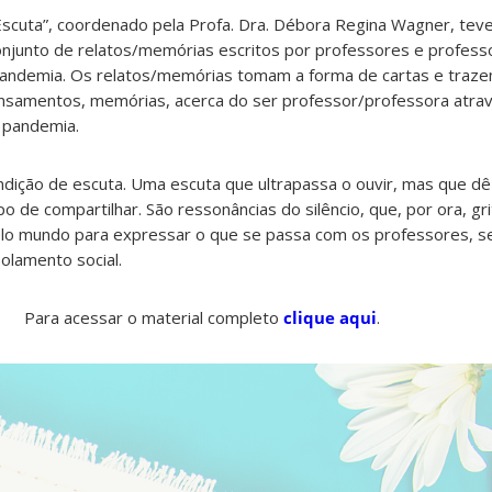
scuta”, coordenado pela Profa. Dra. Débora Regina Wagner, tev
njunto de relatos/memórias escritos por professores e profess
ndemia. Os relatos/memórias tomam a forma de cartas e traze
ensamentos, memórias, acerca do ser professor/professora atra
 pandemia.
ndição de escuta. Uma escuta que ultrapassa o ouvir, mas que d
 de compartilhar. São ressonâncias do silêncio, que, por ora, g
elo mundo para expressar o que se passa com os professores, seu
lamento social.
Para acessar o material completo
clique aqui
.