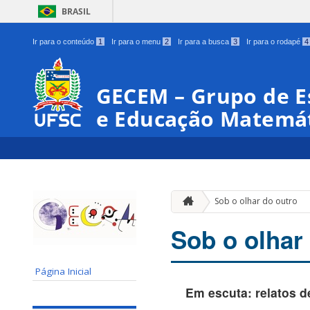
BRASIL
Ir para o conteúdo
1
Ir para o menu
2
Ir para a busca
3
Ir para o rodapé
4
GECEM – Grupo de 
e Educação Matemá
Sob o olhar do outro
Sob o olhar
Página Inicial
Em escuta: relatos 