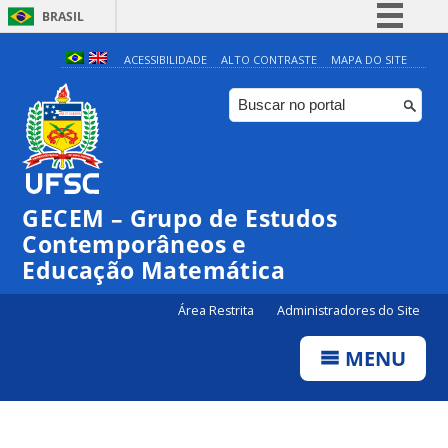
BRASIL
Simplifique!
ACESSIBILIDADE
ALTO CONTRASTE
MAPA DO SITE
Comunica BR
Participe
Acesso à informação
Legislação
GECEM – Grupo de Estudos
Canais
Contemporâneos e
Educação Matemática
Área Restrita
Administradores do Site
MENU