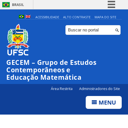
BRASIL
Simplifique!
ACESSIBILIDADE
ALTO CONTRASTE
MAPA DO SITE
Comunica BR
Participe
Acesso à informação
Legislação
GECEM – Grupo de Estudos
Canais
Contemporâneos e
Educação Matemática
Área Restrita
Administradores do Site
MENU