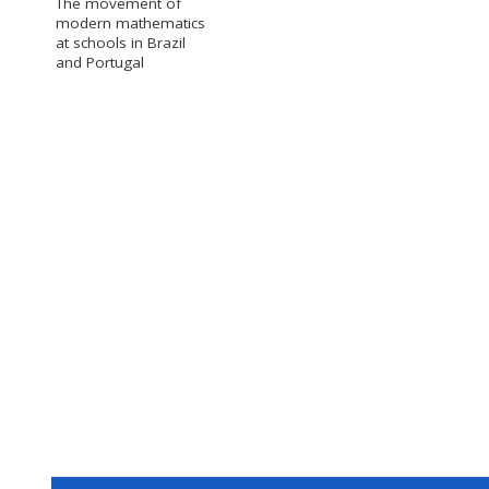
The movement of
modern mathematics
at schools in Brazil
and Portugal