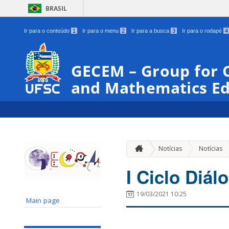
BRASIL
Ir para o conteúdo
1
Ir para o menu
2
Ir para a busca
3
Ir para o rodapé
4
GECEM – Group for 
and Mathematics Ed
Notícias
Notícias
I Ciclo Diál
19/03/2021 10:25
Main page