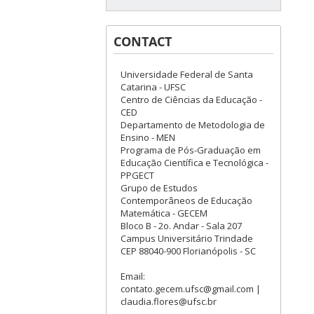
CONTACT
Universidade Federal de Santa
Catarina - UFSC
Centro de Ciências da Educação -
CED
Departamento de Metodologia de
Ensino - MEN
Programa de Pós-Graduação em
Educação Científica e Tecnológica -
PPGECT
Grupo de Estudos
Contemporâneos de Educação
Matemática - GECEM
Bloco B - 2o. Andar - Sala 207
Campus Universitário Trindade
CEP 88040-900 Florianópolis - SC
Email:
contato.gecem.ufsc@gmail.com |
claudia.flores@ufsc.br