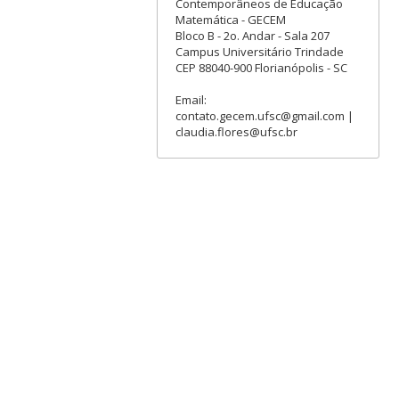
Contemporâneos de Educação
Matemática - GECEM
Bloco B - 2o. Andar - Sala 207
Campus Universitário Trindade
CEP 88040-900 Florianópolis - SC
Email:
contato.gecem.ufsc@gmail.com |
claudia.flores@ufsc.br