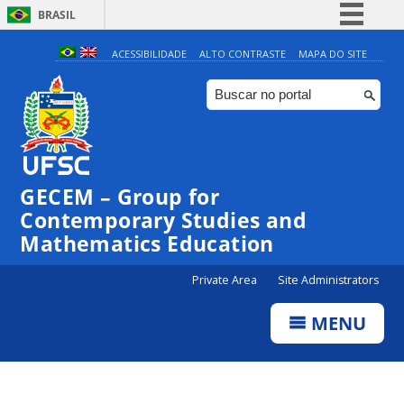
BRASIL
Simplifique!
ACESSIBILIDADE
ALTO CONTRASTE
MAPA DO SITE
Comunica BR
Participe
Acesso à informação
Legislação
GECEM – Group for
Canais
Contemporary Studies and
Mathematics Education
Private Area
Site Administrators
MENU