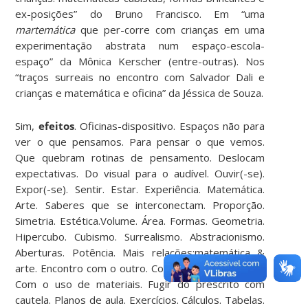
ex-posições” do Bruno Francisco. Em “uma
martemática
que per-corre com crianças em uma
experimentação abstrata num espaço-escola-
espaço” da Mônica Kerscher (entre-outras). Nos
“traços surreais no encontro com Salvador Dali e
crianças e matemática e oficina” da Jéssica de Souza.
Sim,
efeitos
. Oficinas-dispositivo. Espaços não para
ver o que pensamos. Para pensar o que vemos.
Que quebram rotinas de pensamento. Deslocam
expectativas. Do visual para o audível. Ouvir(-se).
Expor(-se). Sentir. Estar. Experiência. Matemática.
Arte. Saberes que se interconectam. Proporção.
Simetria. Estética.Volume. Área. Formas. Geometria.
Hipercubo. Cubismo. Surrealismo. Abstracionismo.
Aberturas. Potência. Mais relações:matemática &
arte. Encontro com o outro. Consigo. Com a infância.
Com o uso de materiais. Fugir do prescrito com
cautela. Planos de aula. Exercícios. Cálculos. Tabelas.